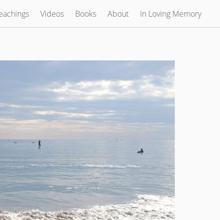
eachings
Videos
Books
About
In Loving Memory