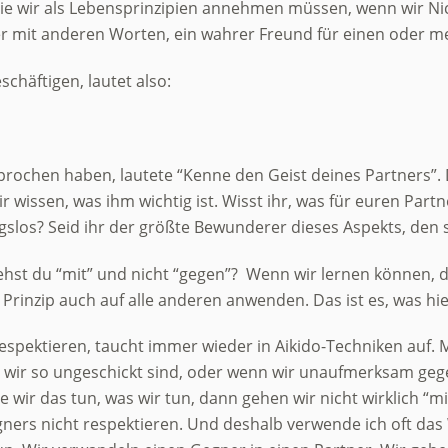
die wir als Lebensprinzipien annehmen müssen, wenn wir Nic
oder mit anderen Worten, ein wahrer Freund für einen oder 
chäftigen, lautet also:
prochen haben, lautete “Kenne den Geist deines Partners”. 
 wissen, was ihm wichtig ist. Wisst ihr, was für euren Part
gslos? Seid ihr der größte Bewunderer dieses Aspekts, den 
ehst du “mit” und nicht “gegen”? Wenn wir lernen können, di
Prinzip auch auf alle anderen anwenden. Das ist es, was hi
u respektieren, taucht immer wieder in Aikido-Techniken auf.
n wir so ungeschickt sind, oder wenn wir unaufmerksam ge
ir das tun, was wir tun, dann gehen wir nicht wirklich “mit
ners nicht respektieren. Und deshalb verwende ich oft das W