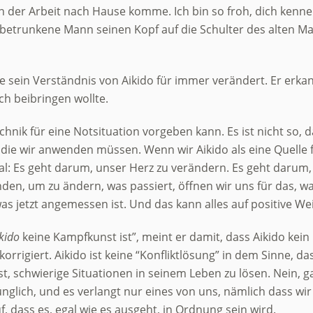
on der Arbeit nach Hause komme. Ich bin so froh, dich kenn
 betrunkene Mann seinen Kopf auf die Schulter des alten Ma
e sein Verständnis von Aikido für immer verändert. Er erkan
ch beibringen wollte.
chnik für eine Notsituation vorgeben kann. Es ist nicht so, d
k, die wir anwenden müssen. Wenn wir Aikido als eine Quelle
al: Es geht darum, unser Herz zu verändern. Es geht darum,
den, um zu ändern, was passiert, öffnen wir uns für das, wa
as jetzt angemessen ist. Und das kann alles auf positive W
ikido
keine Kampfkunst ist”, meint er damit, dass Aikido kein 
orrigiert. Aikido ist keine “Konfliktlösung” in dem Sinne,
st, schwierige Situationen in seinem Leben zu lösen. Nein, 
rünglich, und es verlangt nur eines von uns, nämlich dass 
f, dass es, egal wie es ausgeht, in Ordnung sein wird.