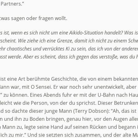
 Partners.”
etwas sagen oder fragen wollt.
s ist, wenn es sich nicht um eine Aikido-Situation handelt? Was is
cheint. Wie ziehe ich eine Grenze, damit ich nicht zu einem Schw
r chaotisches und verrücktes Ki zu sein, das ich von der andere
usst werde. Aber es scheint, dass ich gegen das verstoße, was du
s ist eine Art berühmte Geschichte, die von einem bekannten
 Mann war, mit O Sensei. Er war noch sehr unentwickelt, aber g
n” zu können. Eines Abends fuhr er mit der U-Bahn nach Ha
lleicht wie die Person, von der du sprichst. Dieser Betrunke
so dachte dieser junge Mann (Terry Dobson): “Ah, das ist d
n und ihn zu Boden bringen, genau hier, vor den Augen alle
n Mann zu, legte seine Hand auf seinen Rücken und begann ihn
 dich zu mir.” Und sie setzten sich zusammen, und der alte 