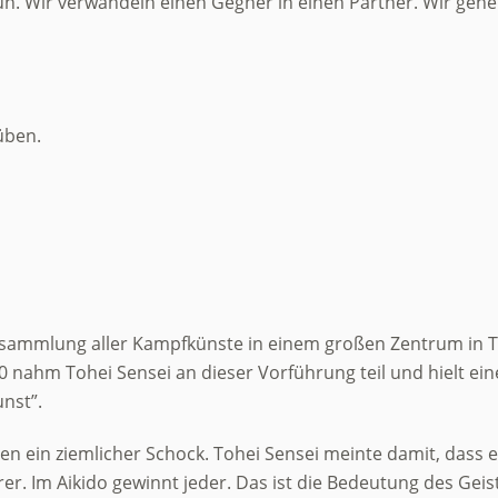
un. Wir verwandeln einen Gegner in einen Partner. Wir gehen 
üben.
Versammlung aller Kampfkünste in einem großen Zentrum in T
0 nahm Tohei Sensei an dieser Vorführung teil und hielt ei
nst”.
n ein ziemlicher Schock. Tohei Sensei meinte damit, dass 
rer. Im Aikido gewinnt jeder. Das ist die Bedeutung des Geis