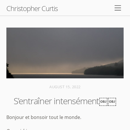
Skip
Christopher Curtis
Men
to
content
AUGUST 15, 2022
S’entraîner intensément￼￼
Bonjour et bonsoir tout le monde.