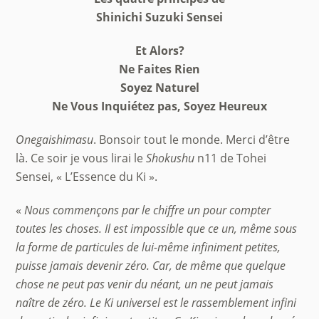
Shinichi Suzuki Sensei
Et Alors?
Ne Faites Rien
Soyez Naturel
Ne Vous Inquiétez pas, Soyez Heureux
Onegaishimasu
. Bonsoir tout le monde. Merci d’être
là. Ce soir je vous lirai le
Shokushu
n11 de Tohei
Sensei, « L’Essence du Ki ».
«
Nous commen
ç
ons par le chiffre un pour compter
toutes les choses. Il est impossible que ce un, même sous
la forme de particules de lui-même infiniment petites,
puisse jamais devenir zé
ro. Car, de m
ême que quelque
chose ne peut pas venir du néant, un ne peut jamais
naître de
z
éro. Le Ki universel est le rassemblement infini